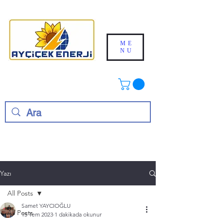
ME
NU
Yazı
All Posts
Samet YAYCIOĞLU
All Posts
15 Tem 2023
1 dakikada okunur