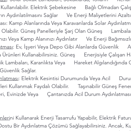
Kullanılabilir. Elektrik Şebekesine      Bağlı Olmadan Çalı
n Aydınlatılmasını Sağlar      Ve Enerji Maliyetlerini Azaltır
ı: Kamp Alanlarında Veya Karavanlarda Solar Aydınlatma 
 Olabilir. Güneş Panelleriyle Şarj Olan Güneş      Lambal
nızı Veya Kamp Alanınızı Aydınlatır      Ve Enerji Bağımsızlı
atması
: Ev, İşyeri Veya Depo Gibi Alanlarda Güvenlik      A
Ürünleri Kullanabilirsiniz. Güneş      Enerjisiyle Çalışan 
k Lambaları, Karanlıkta Veya      Hareket Algılandığında
Güvenlik Sağlar.
nlatması
: Elektrik Kesintisi Durumunda Veya Acil      Dur
ri Kullanmak Faydalı Olabilir.      Taşınabilir Güneş Fener
ri, Evinizde Veya      Çantanızda Acil Durum Aydınlatması
nleri
ni Kullanarak Enerji Tasarrufu Yapabilir, Elektrik Fatura
 Dostu Bir Aydınlatma Çözümü Sağlayabilirsiniz. Ancak, Ku