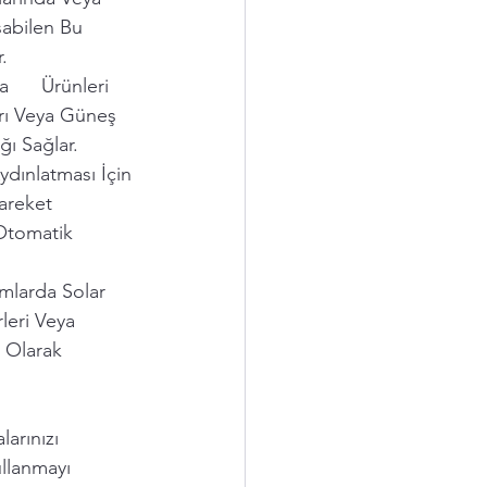
şabilen Bu 
.
     Ürünleri 
arı Veya Güneş 
ğı Sağlar.
ydınlatması İçin 
Hareket 
 Otomatik 
umlarda Solar 
leri Veya 
 Olarak 
larınızı 
llanmayı 