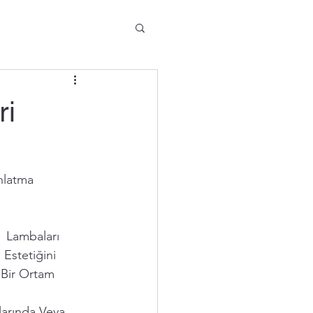
ri
nlatma 
  Lambaları 
 Estetiğini 
 Bir Ortam 
larında Veya 