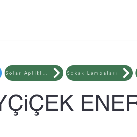
Solar Aplikler
Sokak Lambaları
YÇiÇEK ENER