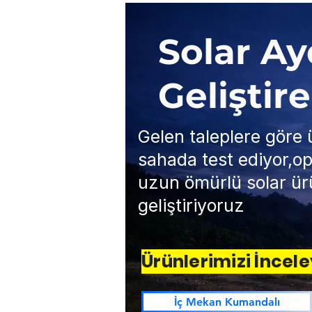
Solar A
Geliştir
Gelen taleplere göre ü
sahada test ediyor,op
uzun ömürlü solar ür
geliştiriyoruz
Ürünlerimizi İncele
İç Mekan Kumandalı