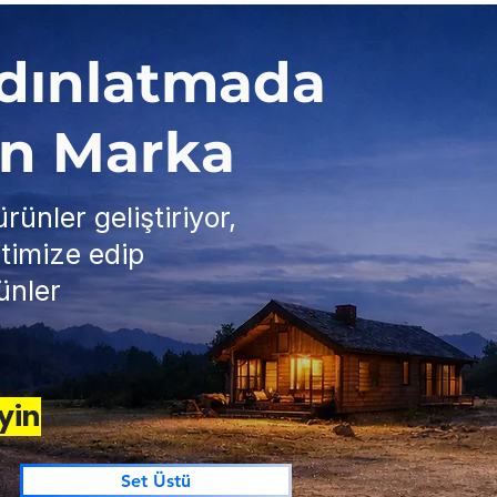
ydınlatmada
en Marka
rünler geliştiriyor,
timize edip
ünler
yin
Set Üstü